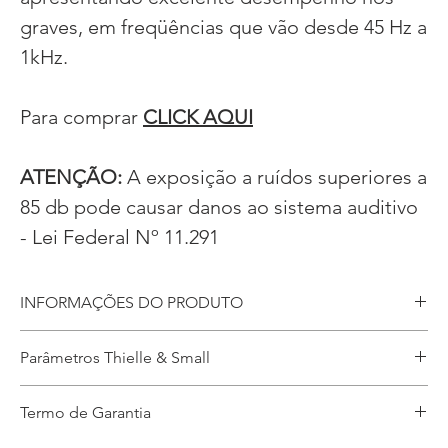
graves, em freqüências que vão desde 45 Hz a
1kHz.
Para comprar
CLICK AQUI
ATENÇÃO:
A exposição a ruídos superiores a
85 db pode causar danos ao sistema auditivo
- Lei Federal Nº 11.291
INFORMAÇÕES DO PRODUTO
Diâmetro nominal: 18 Polegadas
Parâmetros Thielle & Small
Diâmetro ferrite: 220 x 25 mm
Material ferrite: Bário
f(s)= 46.43 hz
Diâmetro da bobina: 4. Polegadas
Termo de Garantia
Q(ms)= 12.237
Forma da bobina: Kapton
V(as)= 151.30 litros (5.342 pés cúbicos)
Material do fio da bobina: Cobre