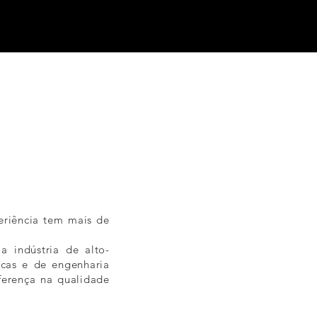
eriência tem mais de
 indústria de alto-
icas e de engenharia
ferença na qualidade