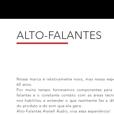
ALTO-FALANTES
Nossa marca é relativamente nova, mas nossa exp
60 anos.
Por muito tempo fornecemos componentes para a
falantes e o constante contato com as áreas técn
nos habilitou a entender o que realmente faz a di
do produto e do som que ele gera.
Alto-Falantes Aratell Áudio, viva essa experiência!